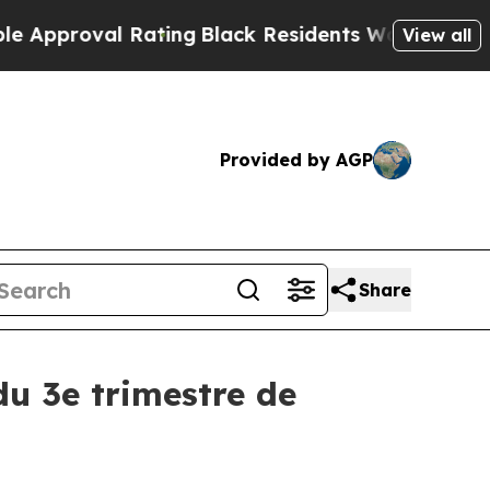
pproval Rating
Black Residents Warned of Abusive
View all
Provided by AGP
Share
du 3e trimestre de