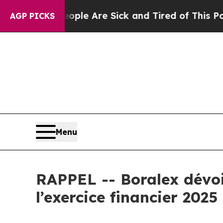
 Win: “People Are Sick and Tired of This Politics
AGP PICKS
Menu
RAPPEL -- Boralex dévoil
l’exercice financier 2025