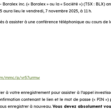
lex inc. (« Boralex » ou la « Société ») (TSX : BLX) ann
25 aura lieu le vendredi, 7 novembre 2025, à 11 h.
vités à assister à une conférence téléphonique au cours de l
.com/mmc/p/vr57urmw
r à votre enregistrement pour assister à l’appel investis
nfirmation contenant le lien et le mot de passe (« PIN ») 
vous enregistrer à nouveau.
Vous devez absolument vous