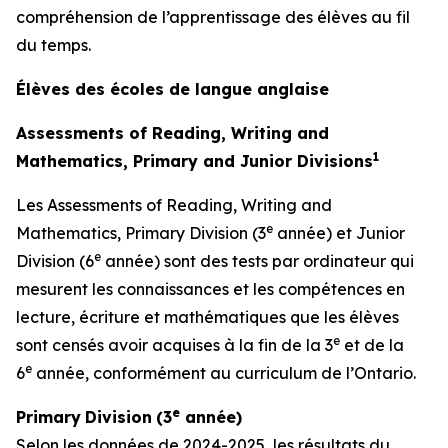
compréhension de l’apprentissage des élèves au fil
du temps.
Élèves des écoles de langue anglaise
Assessments of Reading, Writing and
1
Mathematics, Primary and Junior Divisions
Les
Assessments of Reading, Writing and
e
Mathematics, Primary Division
(3
année) et
Junior
e
Division
(6
année) sont des tests par ordinateur qui
mesurent les connaissances et les compétences en
lecture, écriture et mathématiques que les élèves
e
sont censés avoir acquises à la fin de la 3
et de la
e
6
année, conformément au curriculum de l’Ontario.
e
Primary
Division
(
3
année)
Selon les données de 2024-2025, les résultats du