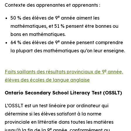
Contexte des apprenantes et apprenants :
e
50 % des élèves de 9
année aiment les
mathématiques, et 51 % pensent être bonnes ou
bons en mathématiques.
e
64 % des élèves de 9
année pensent comprendre
la plupart des mathématiques qu’on leur enseigne.
e
Faits saillants des résultats provinciaux de 9
année,
élèves des écoles de langue anglaise
O
n
ta
r
i
o
S
e
c
o
nd
a
r
y
Schoo
l
L
i
t
e
r
a
c
y
T
e
s
t
(
O
S
S
L
T
)
L’OSSLT est un test linéaire par ordinateur qui
détermine si les élèves satisfont à la norme
provinciale en littératie dans toutes les matières
e
jusqu’à la fin de la 9
année, conformément au