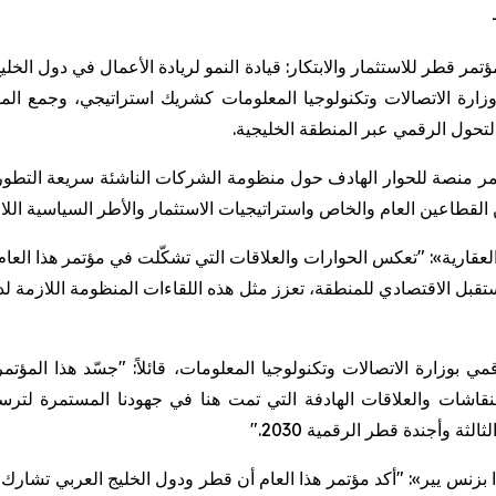
لدورة الثانية من مؤتمر قطر للاستثمار والابتكار: قيادة النمو لريادة الأعمال ف
تحول الرقمي عبر المنطقة الخليجية.
المؤتمر منصة للحوار الهادف حول منظومة الشركات الناشئة سريعة التطو
لقطاعين العام والخاص واستراتيجيات الاستثمار والأطر السياسية اللاز
ارية»: "تعكس الحوارات والعلاقات التي تشكّلت في مؤتمر هذا العام ال
ل الاقتصادي للمنطقة، تعزز مثل هذه اللقاءات المنظومة اللازمة لدعم
مي بوزارة الاتصالات وتكنولوجيا المعلومات، قائلاً: "جسّد هذا المؤ
قاشات والعلاقات الهادفة التي تمت هنا في جهودنا المستمرة لترسي
ثة وأجندة قطر الرقمية 2030."
 بزنس يير»: "أكد مؤتمر هذا العام أن قطر ودول الخليج العربي تشارك ب