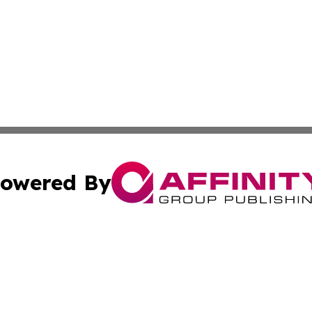
owered By
ubmit Press Release
Terms & Conditions
Copyright/DMCA
 Inc. dba Affinity Group Publishing & Africa Finance Toda
Cookie Settings / Your Privacy Choices