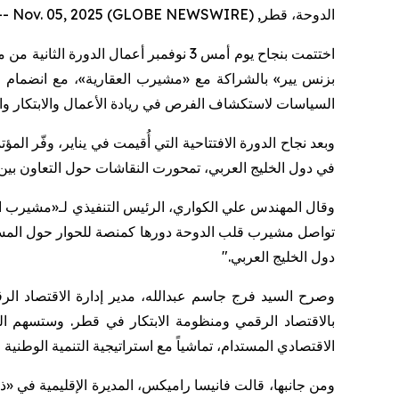
الدوحة، قطر, Nov. 05, 2025 (GLOBE NEWSWIRE) --
اختتمت بنجاح يوم أمس 3 نوفمبر أعمال ا
السياسات لاستكشاف الفرص في ريادة الأعمال والابتكار وال
وبعد نجاح الدورة الافتتاحية التي أُقيمت في يناير، وفّر 
في دول الخليج العربي، تمحورت النقاشات حول التعاون بين ا
وقال المهندس علي الكواري، الرئيس التنفيذي لـ«مشيرب العق
تواصل مشيرب قلب الدوحة دورها كمنصة للحوار حول المستقب
دول الخليج العربي."
وصرح السيد فرج جاسم عبدالله، مدير إدارة الاقتصاد الرق
بالاقتصاد الرقمي ومنظومة الابتكار في قطر. وستسهم الن
الاقتصادي المستدام، تماشياً مع استراتيجية التنمية الوطنية الثال
ومن جانبها، قالت فانيسا راميكس، المديرة الإقليمية في «ذا