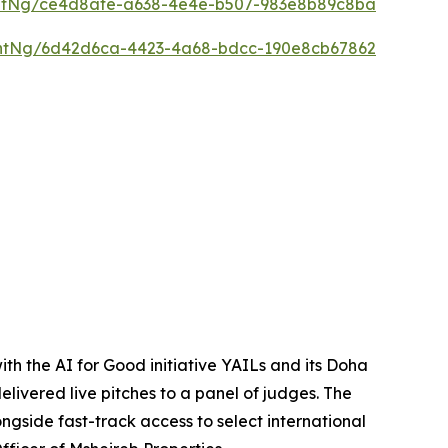
ntNg/ce4d8afe-a638-4e4e-b507-983e8b89c8ba
ntNg/6d42d6ca-4423-4a68-bdcc-190e8cb67862
ith the AI for Good initiative YAILs and its Doha
livered live pitches to a panel of judges. The
gside fast-track access to select international