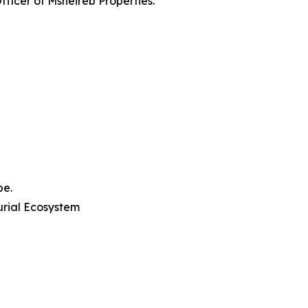
ficer of Msheireb Properties.
pe.
rial Ecosystem