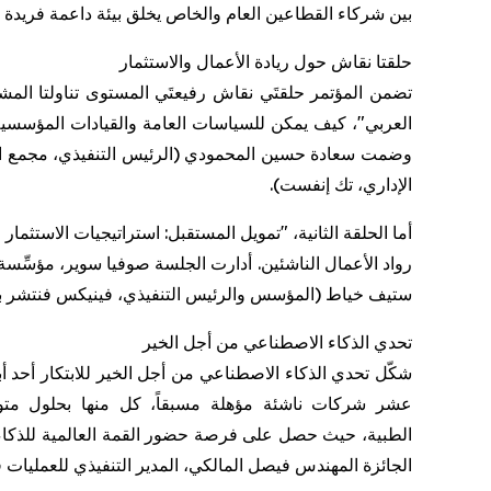
بين شركاء القطاعين العام والخاص يخلق بيئة داعمة فريدة 
حلقتا نقاش حول ريادة الأعمال والاستثمار
تضمن المؤتمر حلقتَي نقاش رفيعتَي المستوى تناولتا المش
العربي"، كيف يمكن للسياسات العامة والقيادات المؤسسية 
وضمت سعادة حسين المحمودي (الرئيس التنفيذي، مجمع الشار
الإداري، تك إنفست).
أما الحلقة الثانية، "تمويل المستقبل: استراتيجيات الاستث
ستيف خياط (المؤسس والرئيس التنفيذي، فينيكس فنتشر بارت
تحدي الذكاء الاصطناعي من أجل الخير
شكّل تحدي الذكاء الاصطناعي من أجل الخير للابتكار أحد أب
عشر شركات ناشئة مؤهلة مسبقاً، كل منها بحلول متواف
الطبية
،
حيث
الجائزة المهندس فيصل المالكي، المدير التنفيذي للعمليات