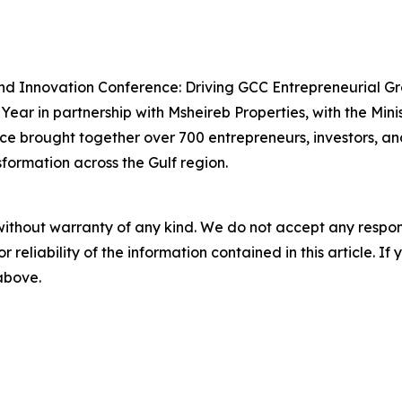
and Innovation Conference: Driving GCC Entrepreneurial G
ear in partnership with Msheireb Properties, with the Min
ce brought together over 700 entrepreneurs, investors, an
sformation across the Gulf region.
without warranty of any kind. We do not accept any responsib
r reliability of the information contained in this article. I
 above.