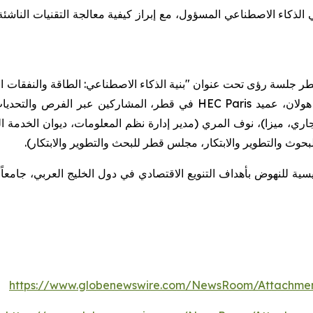
 الذكاء الاصطناعي المسؤول، مع إبراز كيفية معالجة التقنيات الناشئ
 جلسة رؤى تحت عنوان "بنية الذكاء الاصطناعي: الطاقة والنفقات الر
 هولان، عميد
HEC Paris
في قطر، المشاركين عبر الفرص والتحديا
ري، ميزا)، نوف المري (مدير إدارة نظم المعلومات، ديوان الخدمة ال
حوث والتطوير والابتكار، مجلس قطر للبحث والتطوير والابتكار).
ئيسية للنهوض بأهداف التنويع الاقتصادي في دول الخليج العربي، جامع
https://www.globenewswire.com/NewsRoom/Attachme