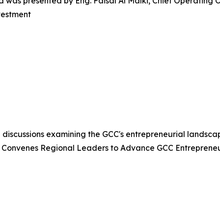
was presented by Eng. Faisal Al Malki, Chief Operating Of
vestment
 discussions examining the GCC's entrepreneurial landsca
 Convenes Regional Leaders to Advance GCC Entrepreneu