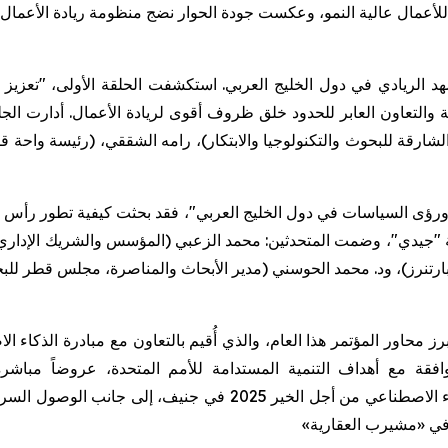
للأعمال عالية النمو، وعكست جودة الحوار نضج منظومة ريادة الأعمال
هد الريادي في دول الخليج العربي. استكشفت الحلقة الأولى، "تعزيز ر
والتعاون العابر للحدود خلق ظروف أقوى لريادة الأعمال. أدارت الجلس
قة للبحوث والتكنولوجيا والابتكار)، رامه الشققي، (رئيسة واحة ق
مار ورؤى السياسات في دول الخليج العربي"، فقد بحثت كيفية تطور رأس
نرز)، ود. محمد الحوسني (مدير الأبحاث والمناصرة، مجلس قطر للبحث 
رز محاور المؤتمر هذا العام، والذي أُقيم بالتعاون مع مبادرة الذكاء 
قة مع أهداف التنمية المستدامة للأمم المتحدة، عروضاً مباشرة 
حصل على فرصة حضور القمة العالمية للذكاء الاصطناعي من أجل ا
 في «مشيرب العقارية»