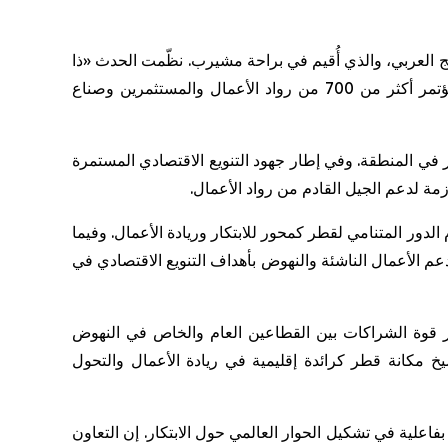
ي دول الخليج العربي، والذي أُقيم في براحة مشيرب. نظّمت الحدث «ذا
بزنس يير» بالشراكة مع «مشيرب العقارية»، مع انضمام وزارة الاتصالات وتكنولوجيا المعلومات كشريك استراتيجي، وجمع المؤتمر أكثر من 700 من رواد الأعمال والمستثمرين وصناع
ر في المنطقة. وفي إطار جهود التنويع الاقتصادي المستمرة
مة لدعم الجيل القادم من رواد الأعمال.
دور المتنامي لقطر كمحور للابتكار وريادة الأعمال. وفيما
 الأعمال الناشئة والنهوض بأهداف التنويع الاقتصادي في
تمر قوة الشراكات بين القطاعين العام والخاص في النهوض
خ مكانة قطر كرائدة إقليمية في ريادة الأعمال والتحول
فاعلية في تشكيل الحوار العالمي حول الابتكار. إن التعاون