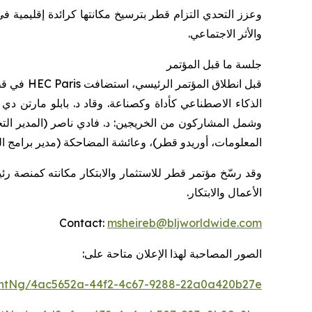
وعزز التحدي التزام قطر بترسيخ مكانتها كرائدة إقليمية في
والأثر الاجتماعي.
جلسة ما قبل المؤتمر
قبل انطلاق المؤتمر الرئيسي، استضافت
HEC Paris
في قطر
الذكاء الاصطناعي كأداة وكصناعة. وقاد د. بابلو مارتن دي
وشمل المشاركون من الخريجين: د. فادي ناصر (المدير التجا
المعلومات، أوريدو قطر)، وعائشة المضاحكة (مدير برامج الب
وقد رسّخ مؤتمر قطر للاستثمار والابتكار مكانته كمنصة ر
الأعمال والابتكار.
Contact:
msheireb@bljworldwide.com
الصور المصاحبة لهذا الإعلان متاحة على:
ntNg/4ac5652a-44f2-4c67-9288-22a0a420b27e